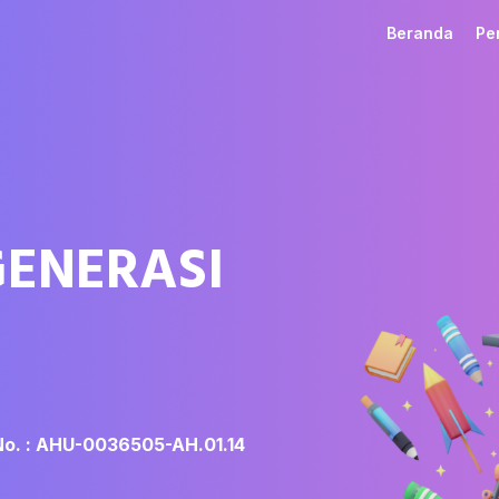
Beranda
Pe
GENERASI
No. : AHU-0036505-AH.01.14