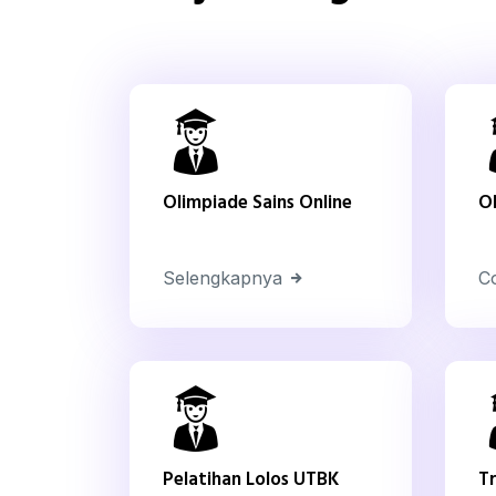
Olimpiade Sains Online
Ol
Selengkapnya
C
Pelatihan Lolos UTBK
T