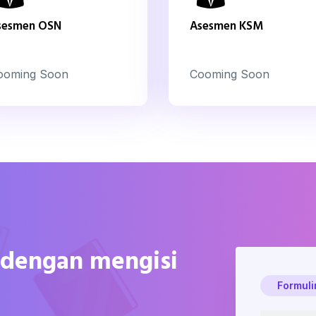
sesmen OSN
Asesmen KSM
ooming Soon
Cooming Soon
s dengan mengisi
Formuli