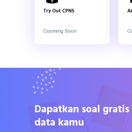
Try Out CPNS
A
Cooming Soon
C
Dapatkan soal grati
data kamu